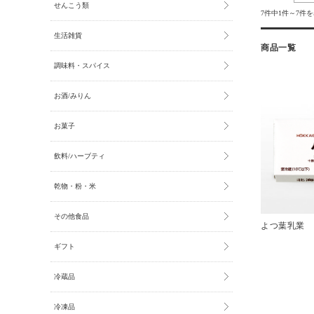
せんこう類
7件中1件～7件
生活雑貨
商品一覧
調味料・スパイス
お酒/みりん
お菓子
飲料/ハーブティ
乾物・粉・米
その他食品
よつ葉乳業 
ギフト
冷蔵品
冷凍品