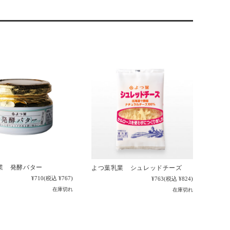
業 発酵バター
よつ葉乳業 シュレッドチーズ
¥710
(税込 ¥767)
¥763
(税込 ¥824)
在庫切れ
在庫切れ