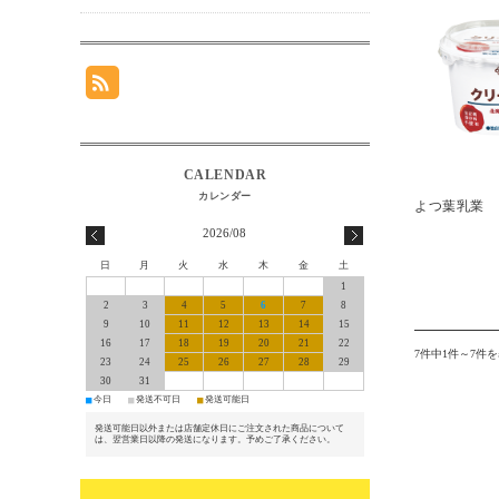
よつ葉乳業 
2026/08
日
月
火
水
木
金
土
1
2
3
4
5
6
7
8
9
10
11
12
13
14
15
16
17
18
19
20
21
22
7件中1件～7件
23
24
25
26
27
28
29
30
31
■
■
■
今日
発送不可日
発送可能日
発送可能日以外または店舗定休日にご注文された商品について
は、翌営業日以降の発送になります。予めご了承ください。