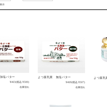
を表示
加塩バター
よつ葉乳業 無塩バター
よつ葉乳
¥463
(税込 ¥500)
¥469
(税込 ¥507)
在庫切れ
在庫切れ