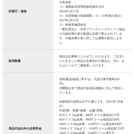
大島幸枝
３）酒類販売管理研修受講年月日
許認可・資格
2024年5月17日
４）次回研修の受講期限（３）の3年後の前日）
2027年5月21日
５）研修実施団体名
一般社団法人 日本フランチャイズチェーン協会
※20歳未満の者の飲酒は法律で禁止されていま
す。20歳未満の者に対しては酒類を販売しませ
ん。
商品は在庫限りとさせていただきます。ご注文い
販売数量
ただきました商品が在庫切れの場合は、TEL、ま
たはメールでご連絡差し上げます。
送料(配送地域に準ずる)、代金引換手数料550
円)。
消費税は全て商品代金(税込価格)に含んで表示し
ています。
●地域別の送料は以下の通りです。(2021年7月改
訂)
中部9県・関東7都県・近畿7府県…
60サイズ 5kg未満：880円 クール便追加275円
80サイズ 5kg未満：880円 クール便追加330円
100サイズ10kg未満：1100円クール便追加440円
商品代金以外の必要料金
120サイズ 15kgまで：1320円 クール便追加715円
140サイズ20kg未満：1540円クール便不可