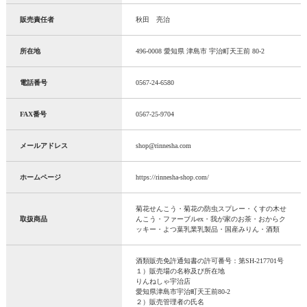
販売責任者
秋田 亮治
所在地
496-0008 愛知県 津島市 宇治町天王前 80-2
電話番号
0567-24-6580
FAX番号
0567-25-9704
メールアドレス
shop@rinnesha.com
ホームページ
https://rinnesha-shop.com/
菊花せんこう・菊花の防虫スプレー・くすの木せ
取扱商品
んこう・ファーブルex・我が家のお茶・おからク
ッキー・よつ葉乳業乳製品・国産みりん・酒類
酒類販売免許通知書の許可番号：第SH-217701号
１）販売場の名称及び所在地
りんねしゃ宇治店
愛知県津島市宇治町天王前80-2
２）販売管理者の氏名