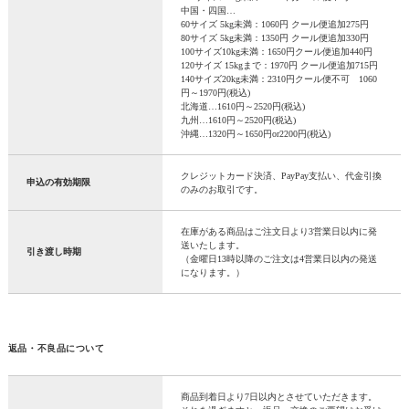
中国・四国…
60サイズ 5kg未満：1060円 クール便追加275円
80サイズ 5kg未満：1350円 クール便追加330円
100サイズ10kg未満：1650円クール便追加440円
120サイズ 15kgまで：1970円 クール便追加715円
140サイズ20kg未満：2310円クール便不可 1060
円～1970円(税込)
北海道…1610円～2520円(税込)
九州…1610円～2520円(税込)
沖縄…1320円～1650円or2200円(税込)
クレジットカード決済、PayPay支払い、代金引換
申込の有効期限
のみのお取引です。
在庫がある商品はご注文日より3営業日以内に発
送いたします。
引き渡し時期
（金曜日13時以降のご注文は4営業日以内の発送
になります。）
返品・不良品について
商品到着日より7日以内とさせていただきます。