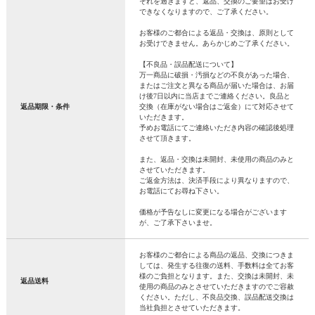
それを過ぎますと、返品、交換のご要望はお受け
できなくなりますので、ご了承ください。
お客様のご都合による返品・交換は、原則として
お受けできません。あらかじめご了承ください。
【不良品・誤品配送について】
万一商品に破損・汚損などの不良があった場合、
またはご注文と異なる商品が届いた場合は、お届
け後7日以内に当店までご連絡ください。良品と
返品期限・条件
交換（在庫がない場合はご返金）にて対応させて
いただきます。
予めお電話にてご連絡いただき内容の確認後処理
させて頂きます。
また、返品・交換は未開封、未使用の商品のみと
させていただきます。
ご返金方法は、決済手段により異なりますので、
お電話にてお尋ね下さい。
価格が予告なしに変更になる場合がございます
が、ご了承下さいませ。
お客様のご都合による商品の返品、交換につきま
しては、発生する往復の送料、手数料は全てお客
様のご負担となります。また、交換は未開封、未
返品送料
使用の商品のみとさせていただきますのでご容赦
ください。ただし、不良品交換、誤品配送交換は
当社負担とさせていただきます。