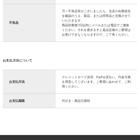
万一不良品等がございましたら、当店の在庫状況
を確認のうえ、新品、または同等品と交換させて
いただきます。
不良品
商品到着後7日以内にメールまたは電話でご連絡
ください。それを過ぎますと返品交換のご要望は
お受けできなくなりますので、ご了承ください。
お支払方法について
クレジットカード決済、PayPay支払い、代金引換
お支払方法
を用意してございます。ご希望にあわせて、ご利
用ください。
お支払期限
代引き：商品引渡時