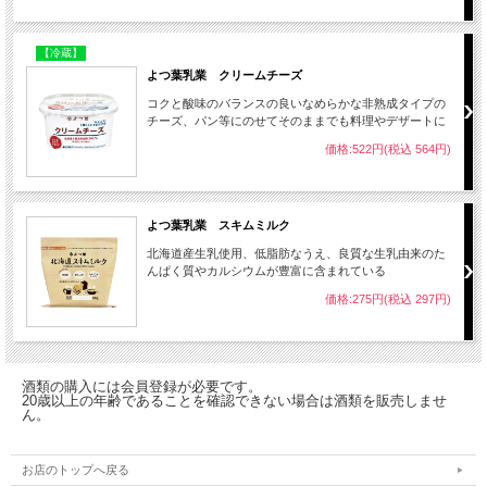
【冷蔵】
よつ葉乳業 クリームチーズ
コクと酸味のバランスの良いなめらかな非熟成タイプの
チーズ、パン等にのせてそのままでも料理やデザートに
価格:522円(税込 564円)
よつ葉乳業 スキムミルク
北海道産生乳使用、低脂肪なうえ、良質な生乳由来のた
んぱく質やカルシウムが豊富に含まれている
価格:275円(税込 297円)
酒類の購入には会員登録が必要です。
20歳以上の年齢であることを確認できない場合は酒類を販売しませ
ん。
お店のトップへ戻る