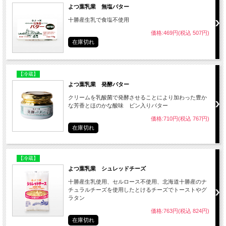
よつ葉乳業 無塩バター
十勝産生乳で食塩不使用
価格:469円(税込 507円)
在庫切れ
【冷蔵】
よつ葉乳業 発酵バター
クリームを乳酸菌で発酵させることにより加わった豊か
な芳香とほのかな酸味 ビン入りバター
価格:710円(税込 767円)
在庫切れ
【冷蔵】
よつ葉乳業 シュレッドチーズ
十勝産生乳使用、セルロース不使用、北海道十勝産のナ
チュラルチーズを使用したとけるチーズでトーストやグ
ラタン
価格:763円(税込 824円)
在庫切れ