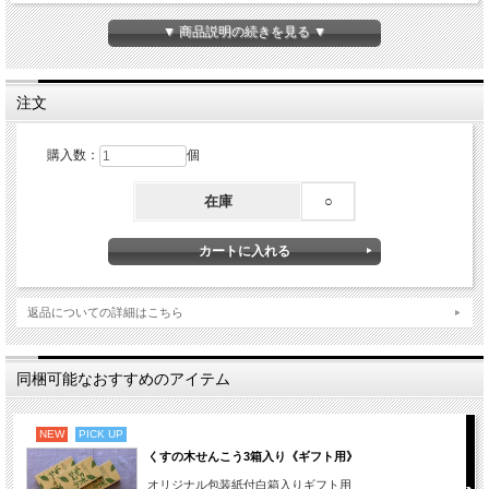
ふわっと広がる清涼感で、手洗いのひとときを深呼吸に変えます。
▼ 商品説明の続きを見る ▼
合成界面活性剤は不使用。
手を洗うたびに、肌のバリアを壊すのではなく、守る設計です。
容量：300ml×2本
注文
無地の段ボールにオリジナルの包装紙で包んでお届けします。
購入数：
個
在庫
○
返品についての詳細はこちら
同梱可能なおすすめのアイテム
NEW
PICK UP
くすの木せんこう3箱入り《ギフト用》
オリジナル包装紙付白箱入りギフト用