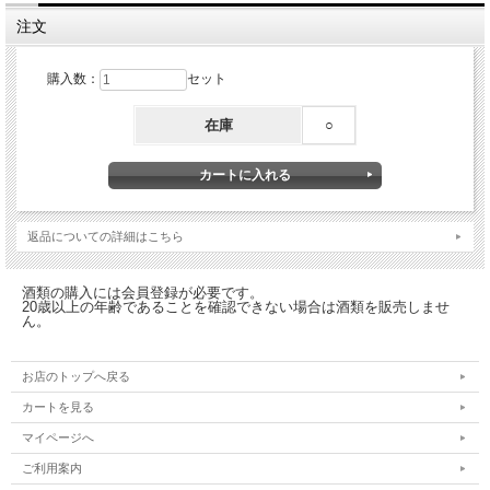
注文
【内容指定方法】
購入手続きにお進みいただき、
[ショッピングカート]画面＞購入者情報＞備考欄にて
購入数：
セット
種類・数量をご記入ください。
特にご指定のない場合は、６種類×各１とさせていただきます。
在庫
○
りんねしゃオリジナル包装紙で包装しています。
各種のし対応可
【のし指定方法】
購入手続きにお進みいただき、
返品についての詳細はこちら
[ショッピングカート]画面＞購入者情報＞備考欄にて、
・表書き（御歳暮、御中元、御礼など）
酒類の購入には会員登録が必要です。
・贈り主様名義
20歳以上の年齢であることを確認できない場合は酒類を販売しませ
・外のし／内のし いずれか
ん。
をご指定ください。
特にご指定のない場合は、のし省略（包装紙のみ）となります。
お店のトップへ戻る
※商品価格に箱・包装代を含んでおりますので、
カートを見る
ご購入手続き画面でのラッピングの指定は不要です。
マイページへ
ご利用案内