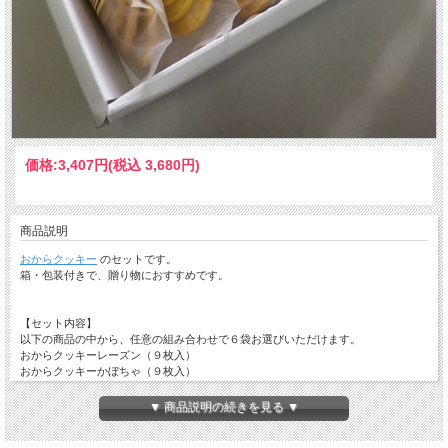
価格:
3,407円
(税込 3,680円)
商品説明
おからクッキー
のセットです。
箱・包装付きで、贈り物におすすめです。
【セット内容】
以下の商品の中から、任意の組み合わせで６袋お選びいただけます。
おからクッキーレーズン（９枚入）
おからクッキーかぼちゃ（９枚入）
おからクッキー白ごま （９枚入）
おからクッキーKUROGO （９枚入）
▼ 商品説明の続きを見る ▼
おからクッキーにんじん（９枚入）
おからクッキーしょうが（９枚入）