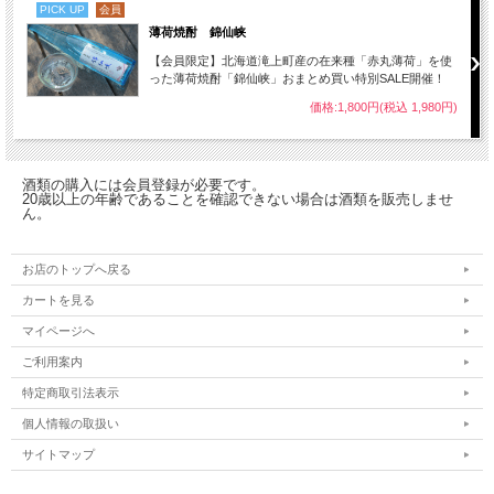
PICK UP
会員
薄荷焼酎 錦仙峡
【会員限定】北海道滝上町産の在来種「赤丸薄荷」を使
った薄荷焼酎「錦仙峡」おまとめ買い特別SALE開催！
価格:1,800円(税込 1,980円)
酒類の購入には会員登録が必要です。
20歳以上の年齢であることを確認できない場合は酒類を販売しませ
ん。
お店のトップへ戻る
カートを見る
マイページへ
ご利用案内
特定商取引法表示
個人情報の取扱い
サイトマップ