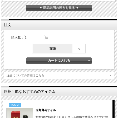
＊ハッカ油→消臭、リフレッシュ効果
▼ 商品説明の続きを見る ▼
3種の精油のバランスよい香りをお楽しみください。
注文
購入数：
個
在庫
○
返品についての詳細はこちら
同梱可能なおすすめのアイテム
PICK UP
赤丸薄荷オイル
北海道紋別郡滝上町りんねしゃ農場で農薬を使わずに栽