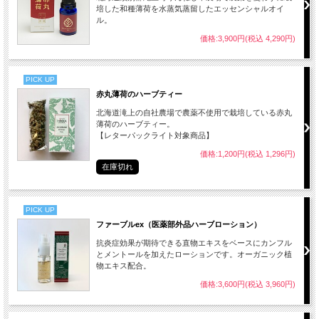
培した和種薄荷を水蒸気蒸留したエッセンシャルオイ
ル。
価格:3,900円(税込 4,290円)
PICK UP
赤丸薄荷のハーブティー
北海道滝上の自社農場で農薬不使用で栽培している赤丸
薄荷のハーブティー。
【レターパックライト対象商品】
価格:1,200円(税込 1,296円)
在庫切れ
PICK UP
ファーブルex（医薬部外品ハーブローション）
抗炎症効果が期待できる直物エキスをベースにカンフル
とメントールを加えたローションです。オーガニック植
物エキス配合。
価格:3,600円(税込 3,960円)