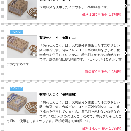
天然成分を使用した体にやさしい防虫線香です。
価格:1,250円(税込 1,375円)
※ご使用上の注意
PICK UP
・人体やお肌、ペットなどの生き物、食品、食器などに向けては直接スプレーしな
菊花せんこう（角型ミニ）
いでください。
「菊花せんこう」は、天然成分を使用した体にやさしい
・塗装面やプラスチックに付着すると変色・変形のおそれがあるためご注意くださ
防虫線香です。合成ピレスロイド系殺虫剤をはじめ、化
い。
学成分を使用していません。着色剤を使わない自然な色
・使用時はこまめな換気を心がけてください。
です。燃焼時間は約3時間です。ちょっとだけ焚きたい方
におすすめです。
原材料：精製水、薄荷脳（北海道産）ヤシ油由来乳化剤、ジョチュウギクエキス
(ケニア産) ヒノキチオール（国産）
価格:990円(税込 1,089円)
容量：180ml
容器：トリガースプレー（H:46.8mm W:62.5mm 重量:15ｇ）
ボトル：H:1485mm W:457mm 重量:19 ｇ
性状： 乳白色水性液体
PICK UP
取扱：りんねしゃ
菊花せんこう（長時間用）
「菊花せんこう」は、天然成分を使用した体にやさしい
防虫線香です。合成ピレスロイド系殺虫剤をはじめ、化
学成分を使用していません。着色剤を使わない自然な色
です。1巻が大きめのせんこうなので、専用ブリキせんこ
う皿のご使用をおすすめします。燃焼時間は約9時間です。
価格:1,450円(税込 1,595円)