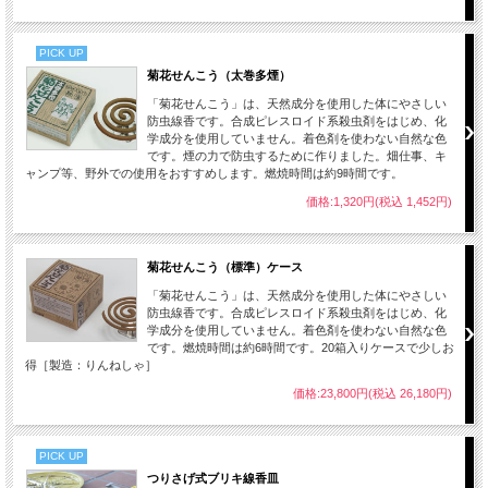
PICK UP
菊花せんこう（太巻多煙）
「菊花せんこう」は、天然成分を使用した体にやさしい
防虫線香です。合成ピレスロイド系殺虫剤をはじめ、化
学成分を使用していません。着色剤を使わない自然な色
です。煙の力で防虫するために作りました。畑仕事、キ
ャンプ等、野外での使用をおすすめします。燃焼時間は約9時間です。
価格:1,320円(税込 1,452円)
菊花せんこう（標準）ケース
「菊花せんこう」は、天然成分を使用した体にやさしい
防虫線香です。合成ピレスロイド系殺虫剤をはじめ、化
学成分を使用していません。着色剤を使わない自然な色
です。燃焼時間は約6時間です。20箱入りケースで少しお
得［製造：りんねしゃ］
価格:23,800円(税込 26,180円)
PICK UP
つりさげ式ブリキ線香皿