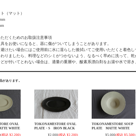
イト（マット）
mm
mm
いただくためのお取扱注意事項
道具をお使いになると、器に傷がついてしまうことがあります。
を避けたい場合にはご使用前に水に濡らした後拭いてご使用いただくと着色し
終わりましたら、料理などのシミがつかないよう、なるべく早めに洗って、乾
などが付いてとれない場合は、適量の重層や、酸素系漂白剤をお湯や水で溶き
品があります。
TOKONAMESTORE OVAL
TORE OVAL
TOKONAMESTORE SOUP
PLATE・S IRON BLACK
TTE WHITE
PLATE MATTE WHITE
¥2,000
(税込 ¥2,200)
0
(税込 ¥2,200)
¥5,000
(税込 ¥5,500)