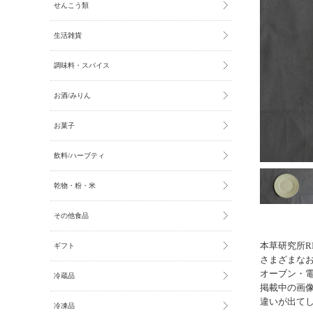
せんこう類
生活雑貨
調味料・スパイス
お酒/みりん
お菓子
飲料/ハーブティ
乾物・粉・米
その他食品
本草研究所RI
ギフト
さまざまな
オーブン・
冷蔵品
掲載中の画
違いが出て
冷凍品