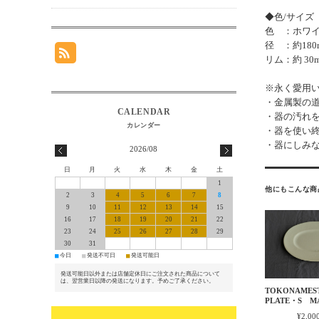
◆色/サイズ
色 ：ホワ
径 ：約180
リム：約 30
※永く愛用
・金属製の
・器の汚れ
・器を使い
・器にしみ
2026/08
日
月
火
水
木
金
土
1
他にもこんな商
2
3
4
5
6
7
8
9
10
11
12
13
14
15
16
17
18
19
20
21
22
23
24
25
26
27
28
29
30
31
■
■
■
今日
発送不可日
発送可能日
発送可能日以外または店舗定休日にご注文された商品について
は、翌営業日以降の発送になります。予めご了承ください。
TOKONAMES
PLATE・S MA
¥2,00