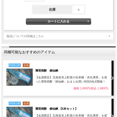
米麹 ( 北海道産米麹 発酵タンク一次仕込み麹 )
在庫
○
返品についての詳細はこちら
※20歳未満の者への酒類の販売はいたしておりません。
※酒類のご購入には会員登録が必要です。 購入画面で「会員登録をして購入手続
同梱可能なおすすめのアイテム
きへ進む」から、必要事項を入力して会員登録をお願いします。
PICK UP
会員
薄荷焼酎 錦仙峡
【会員限定】北海道滝上町産の在来種「赤丸薄荷」を使
った薄荷焼酎「錦仙峡」おまとめ買い特別SALE開催！
価格:1,800円(税込 1,980円)
PICK UP
会員
薄荷焼酎 錦仙峡 【5本セット】
【会員限定】北海道滝上町産の在来種「赤丸薄荷」を使