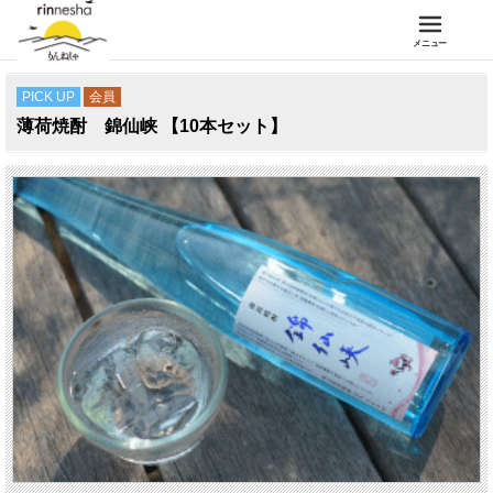
メニュー
PICK UP
会員
薄荷焼酎 錦仙峡 【10本セット】