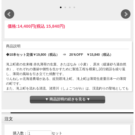
価格:
14,400円
(税込 15,840円)
商品説明
◆10本セット定価￥19,800（税込） ⇒ 20％OFF ￥15,840（税込）
滝上町産の在来種 赤丸薄荷の生葉、きたほなみ（小麦）、原水（緩速砂ろ過自然
水）、それぞれの価値や個性を生かすために製造工程を模索し試行錯誤を繰り返
し、薄荷の風味を引き立てた焼酎です。
りんねしゃ北海道農場がある、紋別郡滝上町。 滝上町は薄荷生産量日本一の薄荷
の町です。
また、滝上町を流れる清流、渚滑川（しょこつがわ）は、渓流釣りの聖地としても
有名です。 この清らかな水と赤丸薄荷を使って地元の飲食店で提供できるこだわ
りのお酒を造ろうと、何年も試行錯誤して出来上がった薄荷焼酎。
▼ 商品説明の続きを見る ▼
～クリアケースに入っておりますので、大切な方への贈り物にもぜひ！～
【原材料】
注文
薄荷 ( 薄荷在来種 赤丸アカマル )
小麦 ( 滝上町産小麦 きたほなみ )
原水 ( 滝上町 影の沢浄水場 緩速砂ろ過装置の自然水 )
購入数：
セット