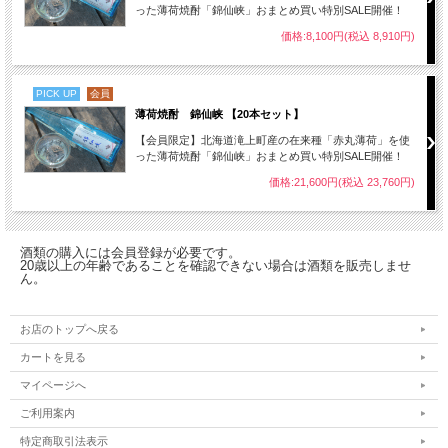
った薄荷焼酎「錦仙峡」おまとめ買い特別SALE開催！
価格:8,100円(税込 8,910円)
PICK UP
会員
薄荷焼酎 錦仙峡 【20本セット】
【会員限定】北海道滝上町産の在来種「赤丸薄荷」を使
った薄荷焼酎「錦仙峡」おまとめ買い特別SALE開催！
価格:21,600円(税込 23,760円)
酒類の購入には会員登録が必要です。
20歳以上の年齢であることを確認できない場合は酒類を販売しませ
ん。
お店のトップへ戻る
カートを見る
マイページへ
ご利用案内
特定商取引法表示