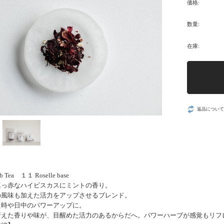
価格:
数量:
在庫:
返品について
b Tea １１ Roselle base
っ赤なハイビスカスにミントの香り。
ーの風味も加えた活力をアップさせるブレンド。
た時や日中のパワーアップに。
冴えた香りや味が、目醒めた活力のあるからだへ。パワーハーブが感覚もリフ