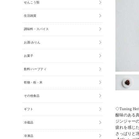
せんこう類
生活雑貨
調味料・スパイス
お酒/みりん
お菓子
飲料/ハーブティ
乾物・粉・米
その他食品
◇Tuning Her
ギフト
酸味のある真
ジンジャ
冷蔵品
疲れを感じ
さっぱりと
冷凍品