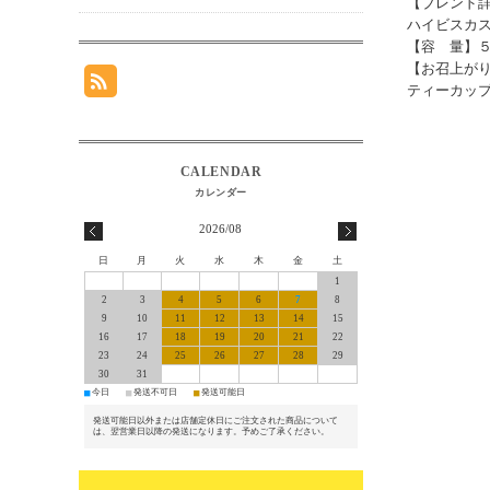
【ブレンド
ハイビスカ
【容 量】５
【お召上が
ティーカップ
2026/08
日
月
火
水
木
金
土
1
2
3
4
5
6
7
8
9
10
11
12
13
14
15
16
17
18
19
20
21
22
23
24
25
26
27
28
29
30
31
■
■
■
今日
発送不可日
発送可能日
発送可能日以外または店舗定休日にご注文された商品について
は、翌営業日以降の発送になります。予めご了承ください。