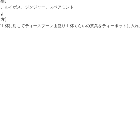
詳細】
ス、ルイボス、ジンジャー、スペアミント
g
り方】
１杯に対してティースプーン山盛り１杯くらいの茶葉をティーポットに入れ、