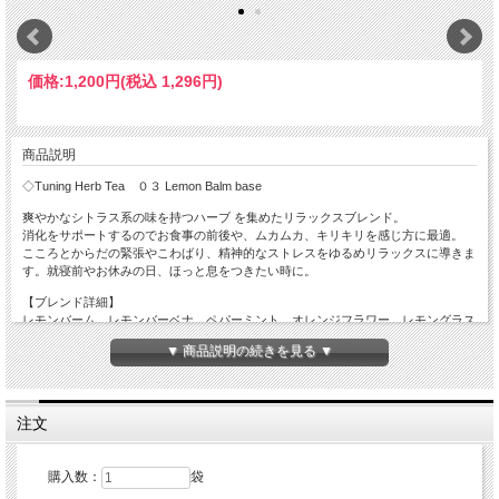
価格:
1,200円
(税込 1,296円)
商品説明
◇Tuning Herb Tea ０３ Lemon Balm base
爽やかなシトラス系の味を持つハーブ を集めたリラックスブレンド。
消化をサポートするのでお食事の前後や、ムカムカ、キリキリを感じ方に最適。
こころとからだの緊張やこわばり、精神的なストレスをゆるめリラックスに導きま
す。就寝前やお休みの日、ほっと息をつきたい時に。
【ブレンド詳細】
レモンバーム、レモンバーベナ、ペパーミント、オレンジフラワー、レモングラス
▼ 商品説明の続きを見る ▼
【容 量】１５g
【お召上がり方】
ティーカップ１杯に対してティースプーン山盛り１杯くらいの茶葉をティーポット
に入れ、熱湯を注いで３分から５分蒸らしてお飲みください。
注文
購入数：
袋