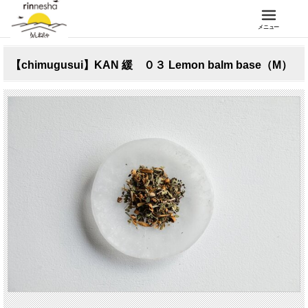
メニュー
【chimugusui】KAN 緩 ０３ Lemon balm base（M）