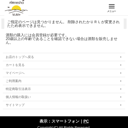
メニュー
ご指定のページは見つかりません。 削除されたかＵＲＬが変更され
たため表示できません。
酒類の購入には会員登録が必要です。
20歳以上の年齢であることを確認できない場合は酒類を販売しませ
ん。
お店のトップへ戻る
カートを見る
マイページへ
ご利用案内
特定商取引法表示
個人情報の取扱い
サイトマップ
表示：スマートフォン｜
PC
Copyright (C) All Rights Reserved.