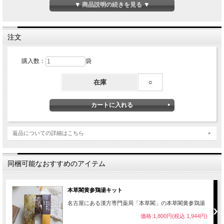
なつめ
▼ 商品説明の続きを見る ▼
はとむぎ
松の実
枸杞の実
舞茸
注文
金時生姜
もち米
購入数：
袋
【内容量】70ｇ
【保存方法】直射日光、高温多湿を避け保存してください。
在庫
○
返品についての詳細はこちら
同梱可能なおすすめのアイテム
本草閣黄参鶏湯キット
名古屋にある漢方専門薬局「本草閣」の本草閣黄参鶏湯
価格:1,800円(税込 1,944円)