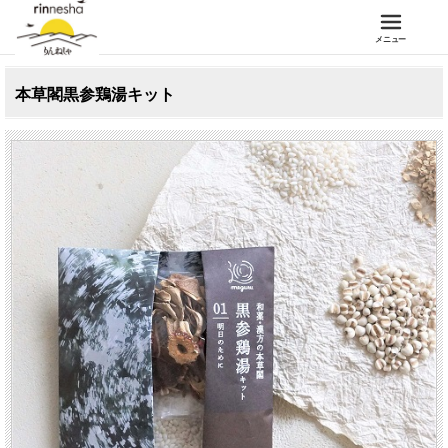
メニュー
本草閣黒参鶏湯キット