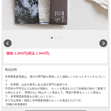
価格:
1,800円
(税込 1,944円)
商品説明
本草閣黒参鶏湯は、漢方の専門家が美味しさと滋味にこだわったオリジナルブレン
ド
※「本草閣」は名古屋市にある漢方専門の薬局です。
手羽先や手羽元などお好みの鶏肉と、セットを煮込むだけで本格派の味がご家庭で
も味わえます。 時間のない時はサッと煮込んで、季節の野菜をじっくり煮込ん
で、本草閣黒参鶏湯をお楽しみください。
作り方は簡単！鶏肉と本草閣参鶏湯のセットを煮込むだけです。
【8種の和漢素材】
高麗黒人参六年根