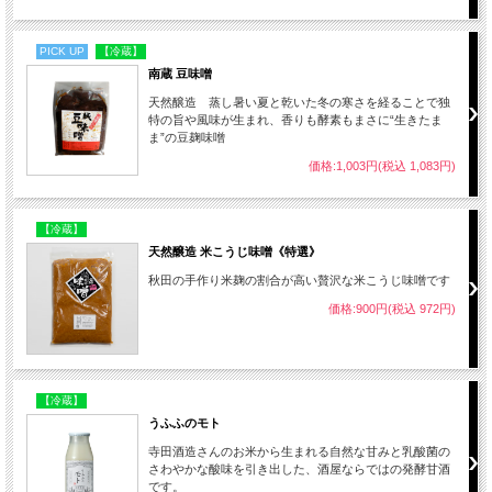
PICK UP
【冷蔵】
南蔵 豆味噌
天然醸造 蒸し暑い夏と乾いた冬の寒さを経ることで独
特の旨や風味が生まれ、香りも酵素もまさに“生きたま
ま”の豆麹味噌
価格:1,003円(税込 1,083円)
【冷蔵】
天然醸造 米こうじ味噌《特選》
秋田の手作り米麹の割合が高い贅沢な米こうじ味噌です
価格:900円(税込 972円)
【冷蔵】
うふふのモト
寺田酒造さんのお米から生まれる自然な甘みと乳酸菌の
さわやかな酸味を引き出した、酒屋ならではの発酵甘酒
です。