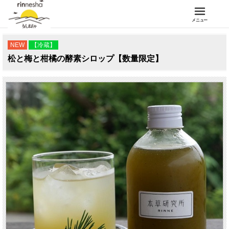
メニュー
NEW
【冷蔵】
松と梅と柑橘の酵素シロップ【数量限定】