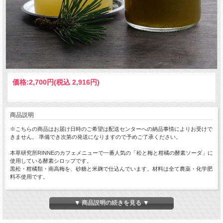
価格:
2,700円
(税込 2,916円)
商品説明
※こちらの商品はお届け日時のご希望は配送センターへの納品事情によりお受けで
きません。 準備でき次第の発送になりますので予めご了承ください。
本草研究所RINNEのカフェメニューで一番人気の「松と梅と柑橘の酵素ソーダ」に
使用している酵素シロップです。
黒松・柑橘類・南高梅を、砂糖と米麹で仕込んでいます。材料は全て農薬・化学肥
料不使用です。
【飲み方】炭酸水やお水で5〜6倍に薄めてお飲みください。
【容 量】300g
▼ 商品説明の続きを見る ▼
※冷蔵便でのお届けです。一時的に常温保管する場合、発酵が進み溢れることがあ
りますので開封前に再度冷蔵庫で冷やしてから開封してください。