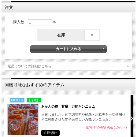
※【rinne取扱い商品】ご到着までお時間を頂戴します。
注文
購入数：
本
在庫
○
返品についての詳細はこちら
同梱可能なおすすめのアイテム
PICK UP
【冷蔵】
おかんの麹 甘糀・万能ヤンニョム
入荷しました。化学調味料や砂糖・水飴等を一切使用せ
ずに発酵させた甘辛美味しい万能ヤンニョム。
価格:1,554円(税込 1,678円)
在庫切れ