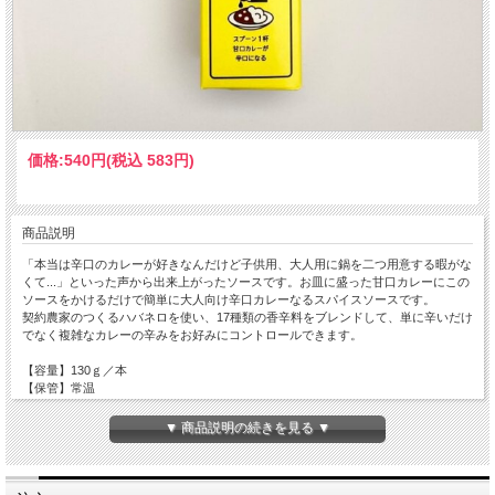
価格:
540円
(税込 583円)
商品説明
「本当は辛口のカレーが好きなんだけど子供用、大人用に鍋を二つ用意する暇がな
くて...」といった声から出来上がったソースです。お皿に盛った甘口カレーにこの
ソースをかけるだけで簡単に大人向け辛口カレーなるスパイスソースです。
契約農家のつくるハバネロを使い、17種類の香辛料をブレンドして、単に辛いだけ
でなく複雑なカレーの辛みをお好みにコントロールできます。
【容量】130ｇ／本
【保管】常温
▼ 商品説明の続きを見る ▼