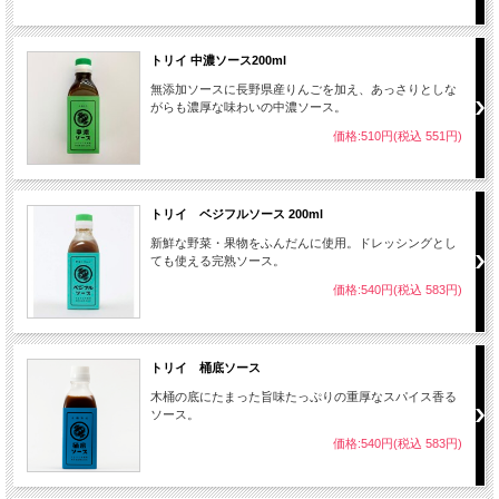
トリイ 中濃ソース200ml
無添加ソースに長野県産りんごを加え、あっさりとしな
がらも濃厚な味わいの中濃ソース。
価格:510円(税込 551円)
トリイ ベジフルソース 200ml
新鮮な野菜・果物をふんだんに使用。ドレッシングとし
ても使える完熟ソース。
価格:540円(税込 583円)
トリイ 桶底ソース
木桶の底にたまった旨味たっぷりの重厚なスパイス香る
ソース。
価格:540円(税込 583円)